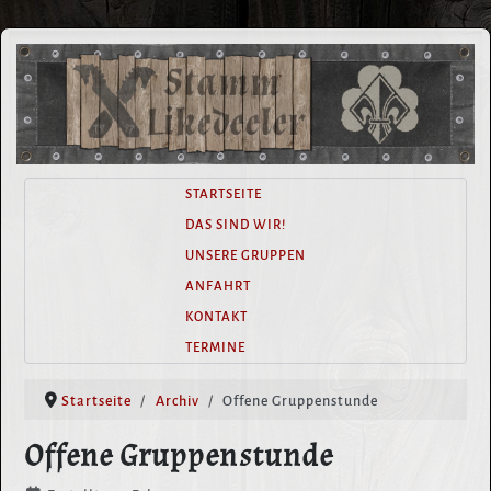
STARTSEITE
DAS SIND WIR!
UNSERE GRUPPEN
ANFAHRT
KONTAKT
TERMINE
Startseite
Archiv
Offene Gruppenstunde
Offene Gruppenstunde